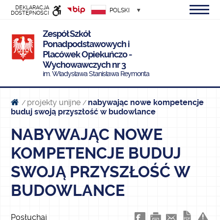
DEKLARACJA
POLSKI
DOSTĘPNOŚCI
INFORMACJI
Zespół Szkół
PUBLICZNEJ
Ponadpodstawowych i
Placówek Opiekuńczo -
Wychowawczych nr 3
im. Władysława Stanisława Reymonta
projekty unijne
nabywając nowe kompetencje
/
/
buduj swoją przyszłość w budowlance
NABYWAJĄC NOWE
KOMPETENCJE BUDUJ
SWOJĄ PRZYSZŁOŚĆ W
BUDOWLANCE
Posłuchaj