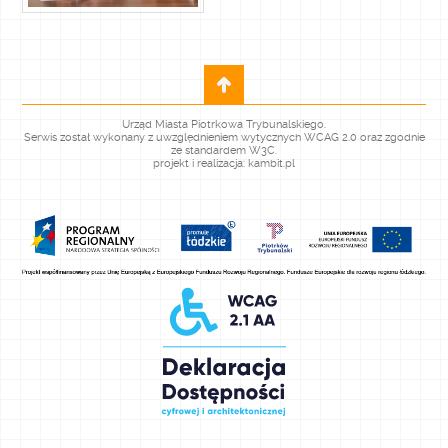
Urząd Miasta Piotrkowa Trybunalskiego.
Serwis został wykonany z uwzględnieniem wytycznych WCAG 2.0 oraz zgodnie
ze standardem W3C.
projekt i realizacja: kambit.pl