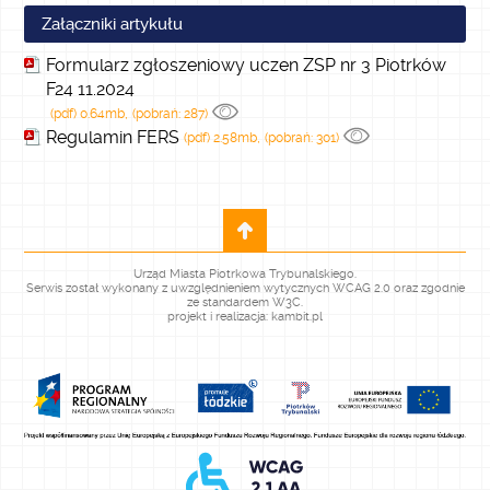
Załączniki artykułu
Formularz zgłoszeniowy uczen ZSP nr 3 Piotrków
F24 11.2024
(pdf) 0.64mb,
(pobrań: 287)
Regulamin FERS
(pdf) 2.58mb,
(pobrań: 301)
Urząd Miasta Piotrkowa Trybunalskiego.
Serwis został wykonany z uwzględnieniem wytycznych WCAG 2.0 oraz zgodnie
ze standardem W3C.
projekt i realizacja: kambit.pl