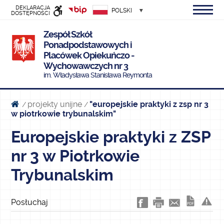
DEKLARACJA
POLSKI
DOSTĘPNOŚCI
INFORMACJI
Zespół Szkół
PUBLICZNEJ
Ponadpodstawowych i
Placówek Opiekuńczo -
Wychowawczych nr 3
im. Władysława Stanisława Reymonta
projekty unijne
"europejskie praktyki z zsp nr 3
/
/
w piotrkowie trybunalskim"
Europejskie praktyki z ZSP
nr 3 w Piotrkowie
Trybunalskim
Posłuchaj