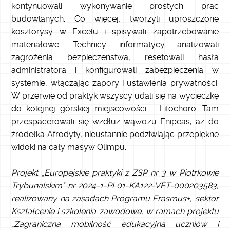
kontynuowali wykonywanie prostych prac
budowlanych. Co więcej, tworzyli uproszczone
kosztorysy w Excelu i spisywali zapotrzebowanie
materiałowe. Technicy informatycy analizowali
zagrożenia bezpieczeństwa, resetowali hasła
administratora i konfigurowali zabezpieczenia w
systemie, włączając zapory i ustawienia prywatności.
W przerwie od praktyk wszyscy udali się na wycieczkę
do kolejnej górskiej miejscowości – Litochoro. Tam
przespacerowali się wzdłuż wąwozu Enipeas, aż do
źródełka Afrodyty, nieustannie podziwiając przepiękne
widoki na cały masyw Olimpu.
Projekt „Europejskie praktyki z ZSP nr 3 w Piotrkowie
Trybunalskim" nr 2024-1-PL01-KA122-VET-000203583,
realizowany na zasadach Programu Erasmus+, sektor
Kształcenie i szkolenia zawodowe, w ramach projektu
„Zagraniczna mobilność edukacyjna uczniów i