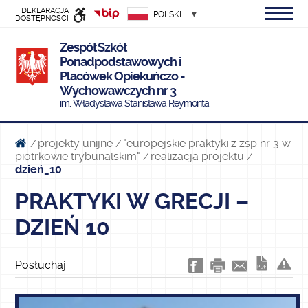
DEKLARACJA
POLSKI
DOSTĘPNOŚCI
INFORMACJI
Zespół Szkół
PUBLICZNEJ
Ponadpodstawowych i
Placówek Opiekuńczo -
Wychowawczych nr 3
im. Władysława Stanisława Reymonta
projekty unijne
"europejskie praktyki z zsp nr 3 w
/
/
piotrkowie trybunalskim"
realizacja projektu
/
/
dzień_10
PRAKTYKI W GRECJI –
DZIEŃ 10
Posłuchaj