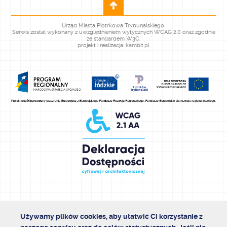
Urząd Miasta Piotrkowa Trybunalskiego.
Serwis został wykonany z uwzględnieniem wytycznych WCAG 2.0 oraz zgodnie
ze standardem W3C.
projekt i realizacja: kambit.pl
Używamy plików cookies, aby ułatwić Ci korzystanie z